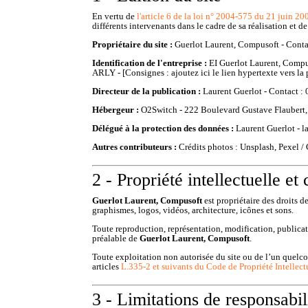
En vertu de
l'article 6 de la loi n° 2004-575 du 21 juin 20
différents intervenants dans le cadre de sa réalisation et de
Propriétaire du site :
Guerlot Laurent, Compusoft
- Conta
Identification de l'entreprise :
EI
Guerlot Laurent, Comp
ARLY
- [Consignes : ajoutez ici le lien hypertexte vers l
Directeur de la publication :
Laurent Guerlot
- Contact :
Hébergeur :
O2Switch - 222 Boulevard Gustave Flaubert,
Délégué à la protection des données :
Laurent Guerlot
-
l
Autres contributeurs :
Crédits photos : Unsplash, Pexel
2 - Propriété intellectuelle et
Guerlot Laurent, Compusoft
est propriétaire des droits d
graphismes, logos, vidéos, architecture, icônes et sons.
Toute reproduction, représentation, modification, publicatio
préalable de
Guerlot Laurent, Compusoft
.
Toute exploitation non autorisée du site ou de l’un quel
articles
L.335-2 et suivants du Code de Propriété Intellect
3 - Limitations de responsabil