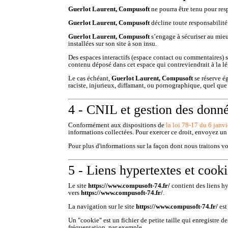
Guerlot Laurent, Compusoft
ne pourra être tenu pour resp
Guerlot Laurent, Compusoft
décline toute responsabilité 
Guerlot Laurent, Compusoft
s’engage à sécuriser au mieu
installées sur son site à son insu.
Des espaces interactifs (espace contact ou commentaires) so
contenu déposé dans cet espace qui contreviendrait à la lég
Le cas échéant,
Guerlot Laurent, Compusoft
se réserve é
raciste, injurieux, diffamant, ou pornographique, quel que 
4 - CNIL et gestion des donné
Conformément aux dispositions de
la loi 78-17 du 6 janv
informations collectées. Pour exercer ce droit, envoyez u
Pour plus d'informations sur la façon dont nous traitons vos
5 - Liens hypertextes et cook
Le site
https://www.compusoft-74.fr/
contient des liens hy
vers
https://www.compusoft-74.fr/
.
La navigation sur le site
https://www.compusoft-74.fr/
est
Un "cookie" est un fichier de petite taille qui enregistre 
fréquentation, par exemple.