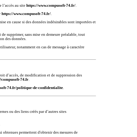
e l’accès au site
https://www.compusoft-74.fr/
.
ur
https://www.compusoft-74.fr/
.
mise en cause si des données indésirables sont importées et
it de supprimer, sans mise en demeure préalable, tout
tion des données.
’utilisateur, notamment en cas de message à caractère
oit d’accès, de modification et de suppression des
@compusoft-74.fr
.
ft-74.fr/politique-de-confidentialite
.
rnes ou des liens créés par d’autres sites
.
insi obtenues permettent d'obtenir des mesures de