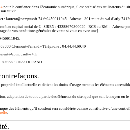
04
pour la confiance dans l'économie numérique, il est précisé aux utilisateurs du si
 son suivi:
ct :
laurent@compusoft-74.fr
0450911945
- Adresse :
301 route du val d’arly 7
usoft
au capital social de € - SIREN :
43288670300029
- RCS ou RM : - Adresse pos
a page de vos conditions générales de vente si vous en avez une]
0450911945
.
 63000 Clermont-Ferrand - Téléphone : 04.44.44.60.40
aurent@compusoft-74.fr
 / Création : Chloé DURAND
 contrefaçons.
e propriété intellectuelle et détient les droits d’usage sur tous les éléments accessibl
n, adaptation de tout ou partie des éléments du site, quel que soit le moyen ou le pr
conque des éléments qu’il contient sera considérée comme constitutive d’une contre
uelle
.
ité.