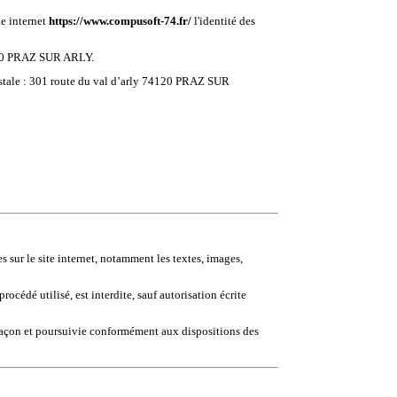
te internet
https://www.compusoft-74.fr/
l'identité des
4120 PRAZ SUR ARLY
.
tale :
301 route du val d’arly 74120 PRAZ SUR
es sur le site internet, notamment les textes, images,
océdé utilisé, est interdite, sauf autorisation écrite
façon et poursuivie conformément aux dispositions des