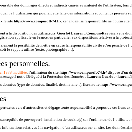
onsable des dommages directs et indirects causés au matériel de l’utilisateur, lors d
quant à l’utilisation qui pourrait être faite des informations et contenus présents s
x le site
https://www.compusoft-74.fr/
, cependant sa responsabilité ne pourra être 
nt à la disposition des utilisateurs.
Guerlot Laurent, Compusoft
se réserve le dro
islation applicable en France, en particulier aux dispositions relatives à la protec
galement la possibilité de mettre en cause la responsabilité civile et/ou pénale de l
soit le support utilisé (texte, photographie …).
es personnelles.
ier 1978 modifiée
, l’utilisateur du site
https://www.compusoft-74.fr/
dispose d’un dr
n message à notre Délégué à la Protection des Données :
Laurent Guerlot
-
laurent
 données (type de données, finalité, destinataire...), lisez notre
https://www.compuso
ies
pertextes vers d’autres sites et dégage toute responsabilité à propos de ces liens exte
 susceptible de provoquer l’installation de cookie(s) sur l’ordinateur de l’utilisateur
des informations relatives à la navigation d’un utilisateur sur un site. Les données a